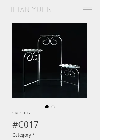
LILIAN YUEN
SKU: C017
#C017
Category
*