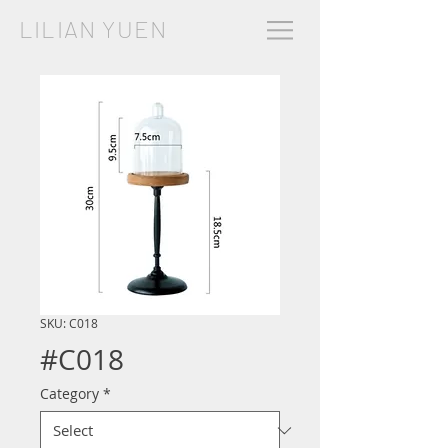
LILIAN YUEN
SKU: C018
#C018
Category
*